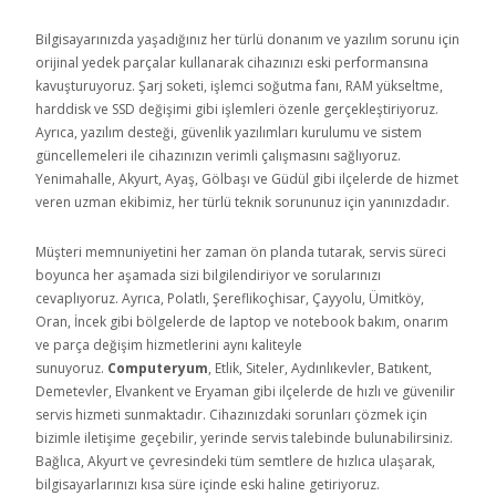
Bilgisayarınızda yaşadığınız her türlü donanım ve yazılım sorunu için
orijinal yedek parçalar kullanarak cihazınızı eski performansına
kavuşturuyoruz. Şarj soketi, işlemci soğutma fanı, RAM yükseltme,
harddisk ve SSD değişimi gibi işlemleri özenle gerçekleştiriyoruz.
Ayrıca, yazılım desteği, güvenlik yazılımları kurulumu ve sistem
güncellemeleri ile cihazınızın verimli çalışmasını sağlıyoruz.
Yenimahalle, Akyurt, Ayaş, Gölbaşı ve Güdül gibi ilçelerde de hizmet
veren uzman ekibimiz, her türlü teknik sorununuz için yanınızdadır.
Müşteri memnuniyetini her zaman ön planda tutarak, servis süreci
boyunca her aşamada sizi bilgilendiriyor ve sorularınızı
cevaplıyoruz. Ayrıca, Polatlı, Şereflikoçhisar, Çayyolu, Ümitköy,
Oran, İncek gibi bölgelerde de laptop ve notebook bakım, onarım
ve parça değişim hizmetlerini aynı kaliteyle
sunuyoruz.
Computeryum
, Etlik, Siteler, Aydınlıkevler, Batıkent,
Demetevler, Elvankent ve Eryaman gibi ilçelerde de hızlı ve güvenilir
servis hizmeti sunmaktadır. Cihazınızdaki sorunları çözmek için
bizimle iletişime geçebilir, yerinde servis talebinde bulunabilirsiniz.
Bağlıca, Akyurt ve çevresindeki tüm semtlere de hızlıca ulaşarak,
bilgisayarlarınızı kısa süre içinde eski haline getiriyoruz.