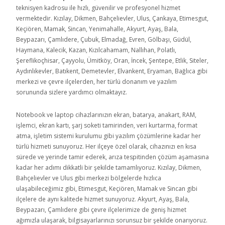
teknisyen kadrosu ile hızlı, güvenilir ve profesyonel hizmet
vermektedir. Kızılay, Dikmen, Bahçelievler, Ulus, Çankaya, Etimesgut,
Keçiören, Mamak, Sincan, Yenimahalle, Akyurt, Ayaş, Bala,
Beypazarı, Çamlıdere, Çubuk, Elmadağ, Evren, Gölbaşı, Güdül,
Haymana, Kalecik, Kazan, Kızılcahamam, Nallıhan, Polatlı,
Şereflikoçhisar, Çayyolu, Ümitköy, Oran, İncek, Şentepe, Etlik, Siteler,
Aydınlıkevler, Batıkent, Demetevler, Elvankent, Eryaman, Bağlıca gibi
merkezi ve çevre ilçelerden, her türlü donanım ve yazılım
sorununda sizlere yardımcı olmaktayız.
Notebook ve laptop cihazlarınızın ekran, batarya, anakart, RAM,
işlemci, ekran kartı, şarj soketi tamirinden, veri kurtarma, format
atma, işletim sistemi kurulumu gibi yazılım çözümlerine kadar her
türlü hizmeti sunuyoruz. Her ilçeye özel olarak, cihazınızı en kısa
sürede ve yerinde tamir ederek, arıza tespitinden çözüm aşamasına
kadar her adımı dikkatli bir şekilde tamamlıyoruz. Kızılay, Dikmen,
Bahçelievler ve Ulus gibi merkezi bölgelerde hızlıca
ulaşabileceğimiz gibi, Etimesgut, Keçiören, Mamak ve Sincan gibi
ilçelere de aynı kalitede hizmet sunuyoruz. Akyurt, Ayaş, Bala,
Beypazarı, Çamlıdere gibi çevre ilçelerimize de geniş hizmet
ağımızla ulaşarak, bilgisayarlarınızı sorunsuz bir şekilde onarıyoruz.