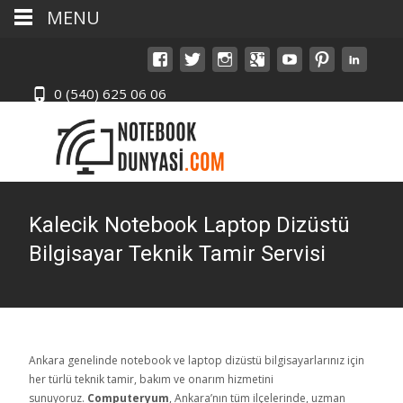
MENU
0 (540) 625 06 06
Kalecik Notebook Laptop Dizüstü
Bilgisayar Teknik Tamir Servisi
Ankara genelinde notebook ve laptop dizüstü bilgisayarlarınız için
her türlü teknik tamir, bakım ve onarım hizmetini
sunuyoruz.
Computeryum
, Ankara’nın tüm ilçelerinde, uzman