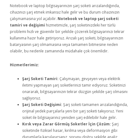
Notebook ve laptop bilgisayarınızın şarj soketi arızalandığında,
cihazınızı şarj etmek imkansız hale gelir ve bu durum cihazınızın
çalışmamasına yol açabilir.
Notebook ve laptop şarj soketi
tamiri ve değişimi
hizmetimizle, şarj soketinizdeki her türlü
problemi hızlı ve güvenilir bir şekilde çözerek bilgisayarınızı tekrar
kullanıma hazır hale getiriyoruz. Arızalı şarj soketi, bilgisayarınızın
bataryasının şarj olmamasına veya tamamen bitmesine neden
olabilir, bu nedenle zamanında müdahale çok önemlidir.
Hizmetlerimiz:
Şarj Soketi Tamiri:
Çalışmayan, gevşeyen veya elektrik
iletimi yapmayan şarj soketlerinizi tamir ediyoruz. Soketinizi
onararak, bilgisayarınızın tekrar düzgün şekilde şarj olmasını
sağlıyoruz.
Şarj Soketi Değişimi:
Şarj soketi tamamen arızalandığında,
orijinal yedek parçalarla yeni bir şarj soketi takıyoruz. Yeni
soket ile bilgisayarınız yeniden şarj edilebilir hale gelir.
Kırık veya Zarar Görmüş Soketler İçin Çözüm:
Şarj
soketinde fiziksel hasar, kırılma veya deformasyon gibi
durumlarla karşılaşırsanız, sorunu doğru şekilde analiz