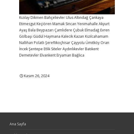
Kızılay
Dikmen
Bahçelievler
Ulus
Altındağ
Çankaya
Etimesgut
Keçiören
Mamak
Sincan
Yenimahalle
Akyurt
Ayaş
Bala
Beypazarı
Çamlıdere
Çubuk
Elmadağ
Evren
Gölbaşı
Güdül
Haymana
Kalecik
Kazan
Kızılcahamam
Nallıhan
Polatlı
Şereflikoçhisar
Çayyolu
Ümitköy
Oran
İncek
Şentepe
Etlik
Siteler
Aydınlıkevler
Batıkent
Demetevler
Elvankent
Eryaman
Bağlıca
Kasım 26, 2024
Ana Sayfa