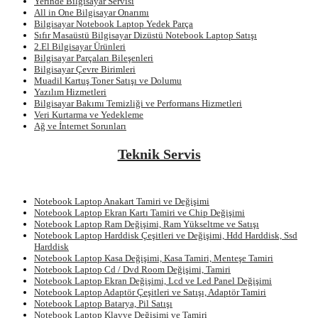
Yerinde Bilgisayar Servisi
All in One Bilgisayar Onarımı
Bilgisayar Notebook Laptop Yedek Parça
Sıfır Masaüstü Bilgisayar Dizüstü Notebook Laptop Satışı
2.El Bilgisayar Ürünleri
Bilgisayar Parçaları Bileşenleri
Bilgisayar Çevre Birimleri
Muadil Kartuş Toner Satışı ve Dolumu
Yazılım Hizmetleri
Bilgisayar Bakımı Temizliği ve Performans Hizmetleri
Veri Kurtarma ve Yedekleme
Ağ ve İnternet Sorunları
Teknik Servis
Notebook Laptop Anakart Tamiri ve Değişimi
Notebook Laptop Ekran Kartı Tamiri ve Chip Değişimi
Notebook Laptop Ram Değişimi, Ram Yükseltme ve Satışı
Notebook Laptop Harddisk Çeşitleri ve Değişimi, Hdd Harddisk, Ssd
Harddisk
Notebook Laptop Kasa Değişimi, Kasa Tamiri, Menteşe Tamiri
Notebook Laptop Cd / Dvd Room Değişimi, Tamiri
Notebook Laptop Ekran Değişimi, Lcd ve Led Panel Değişimi
Notebook Laptop Adaptör Çeşitleri ve Satışı, Adaptör Tamiri
Notebook Laptop Batarya, Pil Satışı
Notebook Laptop Klavye Değişimi ve Tamiri