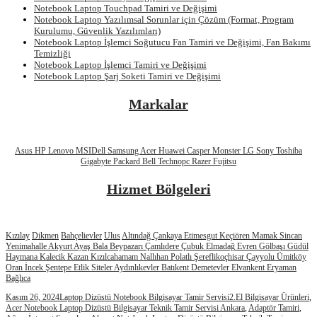
Notebook Laptop Touchpad Tamiri ve Değişimi
Notebook Laptop Yazılımsal Sorunlar için Çözüm (Format, Program
Kurulumu, Güvenlik Yazılımları)
Notebook Laptop İşlemci Soğutucu Fan Tamiri ve Değişimi, Fan Bakımı
Temizliği
Notebook Laptop İşlemci Tamiri ve Değişimi
Notebook Laptop Şarj Soketi Tamiri ve Değişimi
Markalar
Asus
HP
Lenovo
MSI
Dell
Samsung
Acer
Huawei
Casper
Monster
LG
Sony
Toshiba
Gigabyte
Packard Bell
Technopc
Razer
Fujitsu
Hizmet Bölgeleri
Kızılay
Dikmen
Bahçelievler
Ulus
Altındağ
Çankaya
Etimesgut
Keçiören
Mamak
Sincan
Yenimahalle
Akyurt
Ayaş
Bala
Beypazarı
Çamlıdere
Çubuk
Elmadağ
Evren
Gölbaşı
Güdül
Haymana
Kalecik
Kazan
Kızılcahamam
Nallıhan
Polatlı
Şereflikoçhisar
Çayyolu
Ümitköy
Oran
İncek
Şentepe
Etlik
Siteler
Aydınlıkevler
Batıkent
Demetevler
Elvankent
Eryaman
Bağlıca
Kasım 26, 2024
Laptop Dizüstü Notebook Bilgisayar Tamir Servisi
2.El Bilgisayar Ürünleri
,
Acer Notebook Laptop Dizüstü Bilgisayar Teknik Tamir Servisi Ankara
,
Adaptör Tamiri
,