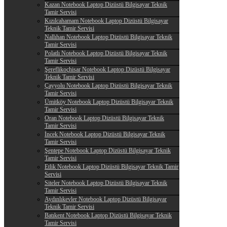
Kazan Notebook Laptop Dizüstü Bilgisayar Teknik
Tamir Servisi
Kızılcahamam Notebook Laptop Dizüstü Bilgisayar
Teknik Tamir Servisi
Nallıhan Notebook Laptop Dizüstü Bilgisayar Teknik
Tamir Servisi
Polatlı Notebook Laptop Dizüstü Bilgisayar Teknik
Tamir Servisi
Şereflikoçhisar Notebook Laptop Dizüstü Bilgisayar
Teknik Tamir Servisi
Çayyolu Notebook Laptop Dizüstü Bilgisayar Teknik
Tamir Servisi
Ümitköy Notebook Laptop Dizüstü Bilgisayar Teknik
Tamir Servisi
Oran Notebook Laptop Dizüstü Bilgisayar Teknik
Tamir Servisi
İncek Notebook Laptop Dizüstü Bilgisayar Teknik
Tamir Servisi
Şentepe Notebook Laptop Dizüstü Bilgisayar Teknik
Tamir Servisi
Etlik Notebook Laptop Dizüstü Bilgisayar Teknik Tamir
Servisi
Siteler Notebook Laptop Dizüstü Bilgisayar Teknik
Tamir Servisi
Aydınlıkevler Notebook Laptop Dizüstü Bilgisayar
Teknik Tamir Servisi
Batıkent Notebook Laptop Dizüstü Bilgisayar Teknik
Tamir Servisi