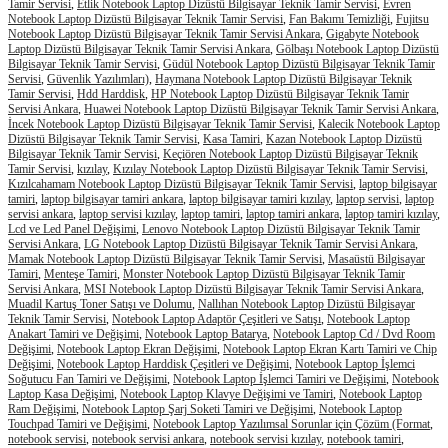
Tamir Servisi
,
Etlik Notebook Laptop Dizüstü Bilgisayar Teknik Tamir Servisi
,
Evren
Notebook Laptop Dizüstü Bilgisayar Teknik Tamir Servisi
,
Fan Bakımı Temizliği
,
Fujitsu
Notebook Laptop Dizüstü Bilgisayar Teknik Tamir Servisi Ankara
,
Gigabyte Notebook
Laptop Dizüstü Bilgisayar Teknik Tamir Servisi Ankara
,
Gölbaşı Notebook Laptop Dizüstü
Bilgisayar Teknik Tamir Servisi
,
Güdül Notebook Laptop Dizüstü Bilgisayar Teknik Tamir
Servisi
,
Güvenlik Yazılımları)
,
Haymana Notebook Laptop Dizüstü Bilgisayar Teknik
Tamir Servisi
,
Hdd Harddisk
,
HP Notebook Laptop Dizüstü Bilgisayar Teknik Tamir
Servisi Ankara
,
Huawei Notebook Laptop Dizüstü Bilgisayar Teknik Tamir Servisi Ankara
,
İncek Notebook Laptop Dizüstü Bilgisayar Teknik Tamir Servisi
,
Kalecik Notebook Laptop
Dizüstü Bilgisayar Teknik Tamir Servisi
,
Kasa Tamiri
,
Kazan Notebook Laptop Dizüstü
Bilgisayar Teknik Tamir Servisi
,
Keçiören Notebook Laptop Dizüstü Bilgisayar Teknik
Tamir Servisi
,
kızılay
,
Kızılay Notebook Laptop Dizüstü Bilgisayar Teknik Tamir Servisi
,
Kızılcahamam Notebook Laptop Dizüstü Bilgisayar Teknik Tamir Servisi
,
laptop bilgisayar
tamiri
,
laptop bilgisayar tamiri ankara
,
laptop bilgisayar tamiri kızılay
,
laptop servisi
,
laptop
servisi ankara
,
laptop servisi kızılay
,
laptop tamiri
,
laptop tamiri ankara
,
laptop tamiri kızılay
,
Lcd ve Led Panel Değişimi
,
Lenovo Notebook Laptop Dizüstü Bilgisayar Teknik Tamir
Servisi Ankara
,
LG Notebook Laptop Dizüstü Bilgisayar Teknik Tamir Servisi Ankara
,
Mamak Notebook Laptop Dizüstü Bilgisayar Teknik Tamir Servisi
,
Masaüstü Bilgisayar
Tamiri
,
Menteşe Tamiri
,
Monster Notebook Laptop Dizüstü Bilgisayar Teknik Tamir
Servisi Ankara
,
MSI Notebook Laptop Dizüstü Bilgisayar Teknik Tamir Servisi Ankara
,
Muadil Kartuş Toner Satışı ve Dolumu
,
Nallıhan Notebook Laptop Dizüstü Bilgisayar
Teknik Tamir Servisi
,
Notebook Laptop Adaptör Çeşitleri ve Satışı
,
Notebook Laptop
Anakart Tamiri ve Değişimi
,
Notebook Laptop Batarya
,
Notebook Laptop Cd / Dvd Room
Değişimi
,
Notebook Laptop Ekran Değişimi
,
Notebook Laptop Ekran Kartı Tamiri ve Chip
Değişimi
,
Notebook Laptop Harddisk Çeşitleri ve Değişimi
,
Notebook Laptop İşlemci
Soğutucu Fan Tamiri ve Değişimi
,
Notebook Laptop İşlemci Tamiri ve Değişimi
,
Notebook
Laptop Kasa Değişimi
,
Notebook Laptop Klavye Değişimi ve Tamiri
,
Notebook Laptop
Ram Değişimi
,
Notebook Laptop Şarj Soketi Tamiri ve Değişimi
,
Notebook Laptop
Touchpad Tamiri ve Değişimi
,
Notebook Laptop Yazılımsal Sorunlar için Çözüm (Format
,
notebook servisi
,
notebook servisi ankara
,
notebook servisi kızılay
,
notebook tamiri
,