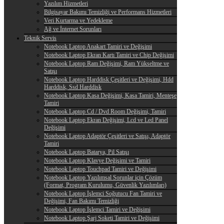
Yazılım Hizmetleri
Bilgisayar Bakımı Temizliği ve Performans Hizmetleri
Veri Kurtarma ve Yedekleme
Ağ ve İnternet Sorunları
Teknik Servis
Notebook Laptop Anakart Tamiri ve Değişimi
Notebook Laptop Ekran Kartı Tamiri ve Chip Değişimi
Notebook Laptop Ram Değişimi, Ram Yükseltme ve
Satışı
Notebook Laptop Harddisk Çeşitleri ve Değişimi, Hdd
Harddisk, Ssd Harddisk
Notebook Laptop Kasa Değişimi, Kasa Tamiri, Menteşe
Tamiri
Notebook Laptop Cd / Dvd Room Değişimi, Tamiri
Notebook Laptop Ekran Değişimi, Lcd ve Led Panel
Değişimi
Notebook Laptop Adaptör Çeşitleri ve Satışı, Adaptör
Tamiri
Notebook Laptop Batarya, Pil Satışı
Notebook Laptop Klavye Değişimi ve Tamiri
Notebook Laptop Touchpad Tamiri ve Değişimi
Notebook Laptop Yazılımsal Sorunlar için Çözüm
(Format, Program Kurulumu, Güvenlik Yazılımları)
Notebook Laptop İşlemci Soğutucu Fan Tamiri ve
Değişimi, Fan Bakımı Temizliği
Notebook Laptop İşlemci Tamiri ve Değişimi
Notebook Laptop Şarj Soketi Tamiri ve Değişimi