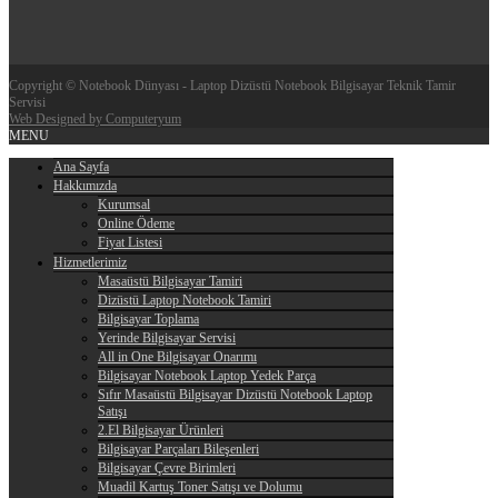
Copyright © Notebook Dünyası - Laptop Dizüstü Notebook Bilgisayar Teknik Tamir
Servisi
Web Designed by Computeryum
MENU
Ana Sayfa
Hakkımızda
Kurumsal
Online Ödeme
Fiyat Listesi
Hizmetlerimiz
Masaüstü Bilgisayar Tamiri
Dizüstü Laptop Notebook Tamiri
Bilgisayar Toplama
Yerinde Bilgisayar Servisi
All in One Bilgisayar Onarımı
Bilgisayar Notebook Laptop Yedek Parça
Sıfır Masaüstü Bilgisayar Dizüstü Notebook Laptop
Satışı
2.El Bilgisayar Ürünleri
Bilgisayar Parçaları Bileşenleri
Bilgisayar Çevre Birimleri
Muadil Kartuş Toner Satışı ve Dolumu