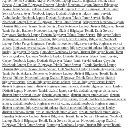
Ağ ve İnternet Sorunları
,
Akyurt Notebook Laptop Dizüstü Bilgisayar Teknik Tamir
Servisi
,
All in One Bilgisayar Onarımı
,
Altındağ Notebook Laptop Dizüstü Bilgisayar
Teknik Tamir Servisi
,
ankara
,
Asus Notebook Laptop Dizüstü Bilgisayar Teknik Tamir
Servisi Ankara
,
Ayaş Notebook Laptop Dizüstü Bilgisayar Teknik Tamir Servisi
,
Aydınlıkevler Notebook Laptop Dizüstü Bilgisayar Teknik Tamir Servisi
,
Bağlıca
Notebook Laptop Dizüstü Bilgisayar Teknik Tamir Servisi
,
Bahçelievler Notebook Laptop
Dizüstü Bilgisayar Teknik Tamir Servisi
,
Bala Notebook Laptop Dizüstü Bilgisayar Teknik
Tamir Servisi
,
Batıkent Notebook Laptop Dizüstü Bilgisayar Teknik Tamir Servisi
,
Beypazarı Notebook Laptop Dizüstü Bilgisayar Teknik Tamir Servisi
,
Bilgisayar Bakımı
Temizliği ve Performans Hizmetleri
,
Bilgisayar Çevre Birimleri
,
Bilgisayar Notebook
Laptop Yedek Parça
,
Bilgisayar Parçaları Bileşenleri
,
bilgisayar servisi
,
bilgisayar servisi
ankara
,
bilgisayar servisi kızılay
,
bilgisayar tamiri
,
bilgisayar tamiri ankara
,
bilgisayar tamiri
kızılay
,
Bilgisayar Toplama
,
Çamlıdere Notebook Laptop Dizüstü Bilgisayar Teknik Tamir
Servisi
,
çankaya
,
Çankaya Notebook Laptop Dizüstü Bilgisayar Teknik Tamir Servisi
,
Casper Notebook Laptop Dizüstü Bilgisayar Teknik Tamir Servisi Ankara
,
Çayyolu
Notebook Laptop Dizüstü Bilgisayar Teknik Tamir Servisi
,
Çubuk Notebook Laptop
Dizüstü Bilgisayar Teknik Tamir Servisi
,
Dell Notebook Laptop Dizüstü Bilgisayar Teknik
Tamir Servisi Ankara
,
Demetevler Notebook Laptop Dizüstü Bilgisayar Teknik Tamir
Servisi
,
Dikmen Notebook Laptop Dizüstü Bilgisayar Teknik Tamir Servisi
,
dizüstü
bilgisayar servisi
,
dizüstü bilgisayar servisi ankara
,
dizüstü bilgisayar servisi kızılay
,
dizüstü bilgisayar tamiri
,
dizüstü bilgisayar tamiri ankara
,
dizüstü bilgisayar tamiri kızılay
,
Dizüstü Laptop Notebook Tamiri
,
dizüstü laptop servisi
,
dizüstü laptop servisi ankara
,
dizüstü laptop servisi kızılay
,
dizüstü laptop tamiri
,
dizüstü laptop tamiri ankara
,
dizüstü
laptop tamiri kızılay
,
dizüstü notebook bilgisayar servisi
,
dizüstü notebook bilgisayar servisi
ankara
,
dizüstü notebook bilgisayar servisi kızılay
,
dizüstü notebook bilgisayar tamiri
,
dizüstü notebook bilgisayar tamiri ankara
,
dizüstü notebook bilgisayar tamiri kızılay
,
dizüstü notebook tamiri
,
dizüstü notebook tamiri ankara
,
dizüstü notebook tamiri kızılay
,
Elmadağ Notebook Laptop Dizüstü Bilgisayar Teknik Tamir Servisi
,
Elvankent Notebook
Laptop Dizüstü Bilgisayar Teknik Tamir Servisi
,
Eryaman Notebook Laptop Dizüstü
Bilgisayar Teknik Tamir Servisi
,
Etimesgut Notebook Laptop Dizüstü Bilgisayar Teknik