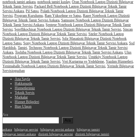
notebook tamiri ankara
,
notebook tamiri kızılay
,
Oran Notebook Laptop Dizüstü Bilgisayar
Teknik Tamir Servisi
,
Packard Bell Notebook Laptop Dizüstü Bilgisayar Teknik Tamir
Servisi Ankara
,
Pil Satışı
,
Polatlı Notebook Laptop Dizüstü Bilgisayar Teknik Tamir
Servisi
,
Program Kurulumu
,
Ram Yükseltme ve Satışı
,
Razer Notebook Laptop Dizüstü
Bilgisayar Teknik Tamir Servisi Ankara
,
Samsung Notebook Laptop Dizüstü Bilgisayar
Teknik Tamir Servisi Ankara
,
Şentepe Notebook Laptop Dizüstü Bilgisayar Teknik Tamir
Servisi
,
Şereflikoçhisar Notebook Laptop Dizüstü Bilgisayar Teknik Tamir Servisi
,
Sincan
Notebook Laptop Dizüstü Bilgisayar Teknik Tamir Servisi
,
Siteler Notebook Laptop
Dizüstü Bilgisayar Teknik Tamir Servisi
,
Sıfır Masaüstü Bilgisayar Dizüstü Notebook
Laptop Satışı
,
Sony Notebook Laptop Dizüstü Bilgisayar Teknik Tamir Servisi Ankara
,
Ssd
Harddisk
,
Tamiri
,
Technopc Notebook Laptop Dizüstü Bilgisayar Teknik Tamir Servisi
Ankara
,
Toshiba Notebook Laptop Dizüstü Bilgisayar Teknik Tamir Servisi Ankara
,
Ulus
Notebook Laptop Dizüstü Bilgisayar Teknik Tamir Servisi
,
Ümitköy Notebook Laptop
Dizüstü Bilgisayar Teknik Tamir Servisi
,
Veri Kurtarma ve Yedekleme
,
Yazılım Hizmetleri
,
Yenimahalle Notebook Laptop Dizüstü Bilgisayar Teknik Tamir Servisi
,
Yerinde Bilgisayar
Servisi
oguzhan
Ana Sayfa
Hakkımızda
Hizmetlerimiz
Teknik Servis
Markalar
Hizmet Bölgeleri
Bize Ulaşın
Ara
Ara
ankara
bilgisayar servisi
bilgisayar servisi ankara
bilgisayar tamiri
bilgisayar tamiri ankara
dizüstü bilgisayar servisi
dizüstü bilgisayar tamiri