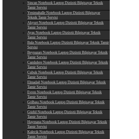
Sincan Notebook Laptop Dizüstü Bilgisayar Teknik
Tamir Servisi
Yenimahalle Notebook Laptop Dizüstü Bilgisayar
Teknik Tamir Servisi
Akyurt Notebook Laptop Dizüstü Bilgisayar Teknik
Tamir Servisi
Ayaş Notebook Laptop Dizüstü Bilgisayar Teknik
Tamir Servisi
Bala Notebook Laptop Dizüstü Bilgisayar Teknik Tamir
Servisi
Beypazarı Notebook Laptop Dizüstü Bilgisayar Teknik
Tamir Servisi
Çamlıdere Notebook Laptop Dizüstü Bilgisayar Teknik
Tamir Servisi
Çubuk Notebook Laptop Dizüstü Bilgisayar Teknik
Tamir Servisi
Elmadağ Notebook Laptop Dizüstü Bilgisayar Teknik
Tamir Servisi
Evren Notebook Laptop Dizüstü Bilgisayar Teknik
Tamir Servisi
Gölbaşı Notebook Laptop Dizüstü Bilgisayar Teknik
Tamir Servisi
Güdül Notebook Laptop Dizüstü Bilgisayar Teknik
Tamir Servisi
Haymana Notebook Laptop Dizüstü Bilgisayar Teknik
Tamir Servisi
Kalecik Notebook Laptop Dizüstü Bilgisayar Teknik
Tamir Servisi