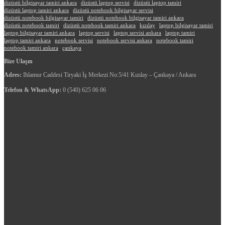
dizüstü bilgisayar tamiri ankara
dizüstü laptop servisi
dizüstü laptop tamiri
dizüstü laptop tamiri ankara
dizüstü notebook bilgisayar servisi
dizüstü notebook bilgisayar tamiri
dizüstü notebook bilgisayar tamiri ankara
dizüstü notebook tamiri
dizüstü notebook tamiri ankara
kızılay
laptop bilgisayar tamiri
laptop bilgisayar tamiri ankara
laptop servisi
laptop servisi ankara
laptop tamiri
laptop tamiri ankara
notebook servisi
notebook servisi ankara
notebook tamiri
notebook tamiri ankara
çankaya
Bize Ulaşın
Adres:
Ihlamur Caddesi Tiryaki İş Merkezi No:5/41 Kızılay – Çankaya / Ankara
Telefon & WhatsApp:
0 (540) 625 06 06