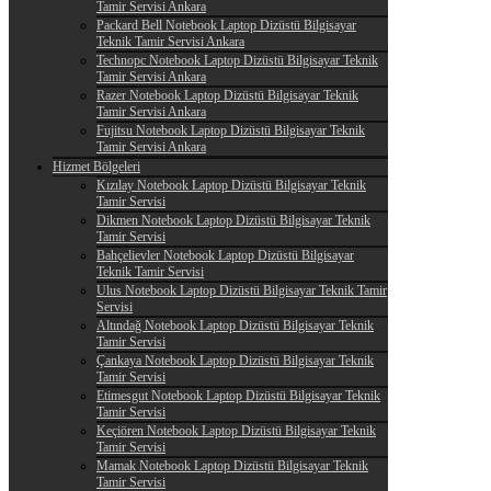
Tamir Servisi Ankara
Packard Bell Notebook Laptop Dizüstü Bilgisayar
Teknik Tamir Servisi Ankara
Technopc Notebook Laptop Dizüstü Bilgisayar Teknik
Tamir Servisi Ankara
Razer Notebook Laptop Dizüstü Bilgisayar Teknik
Tamir Servisi Ankara
Fujitsu Notebook Laptop Dizüstü Bilgisayar Teknik
Tamir Servisi Ankara
Hizmet Bölgeleri
Kızılay Notebook Laptop Dizüstü Bilgisayar Teknik
Tamir Servisi
Dikmen Notebook Laptop Dizüstü Bilgisayar Teknik
Tamir Servisi
Bahçelievler Notebook Laptop Dizüstü Bilgisayar
Teknik Tamir Servisi
Ulus Notebook Laptop Dizüstü Bilgisayar Teknik Tamir
Servisi
Altındağ Notebook Laptop Dizüstü Bilgisayar Teknik
Tamir Servisi
Çankaya Notebook Laptop Dizüstü Bilgisayar Teknik
Tamir Servisi
Etimesgut Notebook Laptop Dizüstü Bilgisayar Teknik
Tamir Servisi
Keçiören Notebook Laptop Dizüstü Bilgisayar Teknik
Tamir Servisi
Mamak Notebook Laptop Dizüstü Bilgisayar Teknik
Tamir Servisi