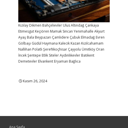
Kızılay
Dikmen
Bahçelievler
Ulus
Altındağ
Çankaya
Etimesgut
Keçiören
Mamak
Sincan
Yenimahalle
Akyurt
Ayaş
Bala
Beypazarı
Çamlıdere
Çubuk
Elmadağ
Evren
Gölbaşı
Güdül
Haymana
Kalecik
Kazan
Kızılcahamam
Nallıhan
Polatlı
Şereflikoçhisar
Çayyolu
Ümitköy
Oran
İncek
Şentepe
Etlik
Siteler
Aydınlıkevler
Batıkent
Demetevler
Elvankent
Eryaman
Bağlıca
Kasım 26, 2024
Ana Sayfa