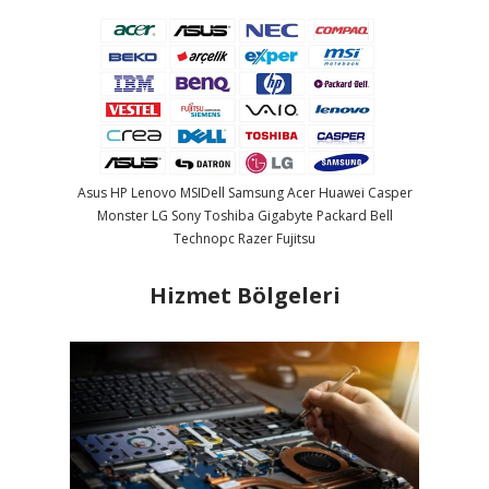
Asus
HP
Lenovo
MSI
Dell
Samsung
Acer
Huawei
Casper
Monster
LG
Sony
Toshiba
Gigabyte
Packard Bell
Technopc
Razer
Fujitsu
Hizmet Bölgeleri