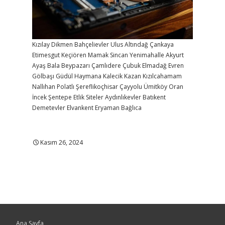
Kızılay
Dikmen
Bahçelievler
Ulus
Altındağ
Çankaya
Etimesgut
Keçiören
Mamak
Sincan
Yenimahalle
Akyurt
Ayaş
Bala
Beypazarı
Çamlıdere
Çubuk
Elmadağ
Evren
Gölbaşı
Güdül
Haymana
Kalecik
Kazan
Kızılcahamam
Nallıhan
Polatlı
Şereflikoçhisar
Çayyolu
Ümitköy
Oran
İncek
Şentepe
Etlik
Siteler
Aydınlıkevler
Batıkent
Demetevler
Elvankent
Eryaman
Bağlıca
Kasım 26, 2024
Ana Sayfa