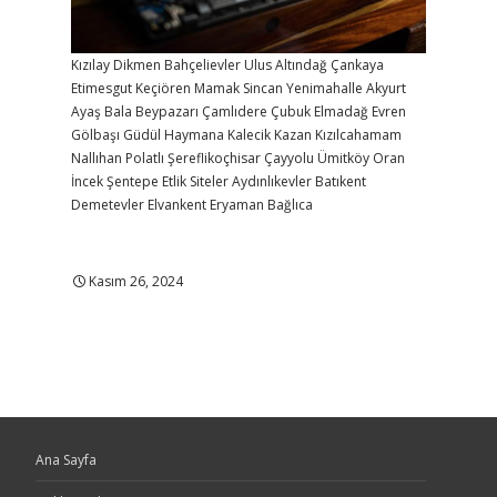
Kızılay
Dikmen
Bahçelievler
Ulus
Altındağ
Çankaya
Etimesgut
Keçiören
Mamak
Sincan
Yenimahalle
Akyurt
Ayaş
Bala
Beypazarı
Çamlıdere
Çubuk
Elmadağ
Evren
Gölbaşı
Güdül
Haymana
Kalecik
Kazan
Kızılcahamam
Nallıhan
Polatlı
Şereflikoçhisar
Çayyolu
Ümitköy
Oran
İncek
Şentepe
Etlik
Siteler
Aydınlıkevler
Batıkent
Demetevler
Elvankent
Eryaman
Bağlıca
Kasım 26, 2024
Ana Sayfa