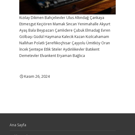
Kızılay
Dikmen
Bahçelievler
Ulus
Altındağ
Çankaya
Etimesgut
Keçiören
Mamak
Sincan
Yenimahalle
Akyurt
Ayaş
Bala
Beypazarı
Çamlıdere
Çubuk
Elmadağ
Evren
Gölbaşı
Güdül
Haymana
Kalecik
Kazan
Kızılcahamam
Nallıhan
Polatlı
Şereflikoçhisar
Çayyolu
Ümitköy
Oran
İncek
Şentepe
Etlik
Siteler
Aydınlıkevler
Batıkent
Demetevler
Elvankent
Eryaman
Bağlıca
Kasım 26, 2024
Ana Sayfa