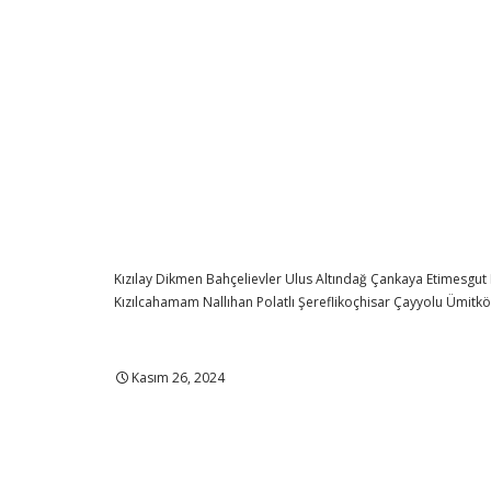
Kızılay
Dikmen
Bahçelievler
Ulus
Altındağ
Çankaya
Etimesgut
Kızılcahamam
Nallıhan
Polatlı
Şereflikoçhisar
Çayyolu
Ümitk
Kasım 26, 2024