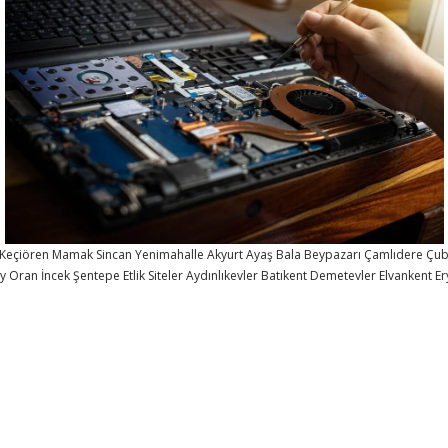
Keçiören
Mamak
Sincan
Yenimahalle
Akyurt
Ayaş
Bala
Beypazarı
Çamlıdere
Çu
öy
Oran
İncek
Şentepe
Etlik
Siteler
Aydınlıkevler
Batıkent
Demetevler
Elvankent
E