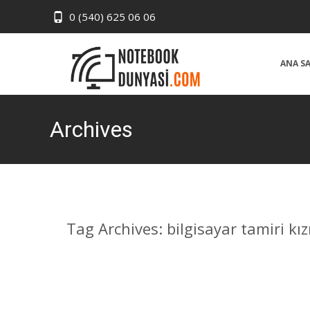
0 (540) 625 06 06
Skip
to
ANA S
content
Archives
Tag Archives: bilgisayar tamiri kız