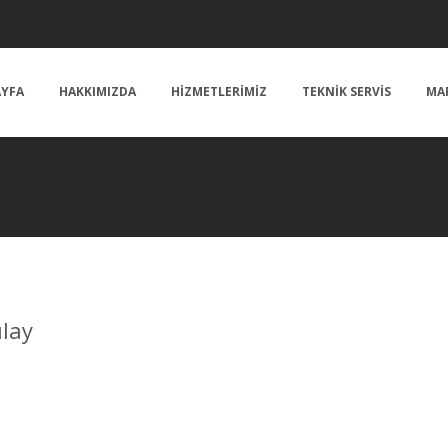
AYFA
HAKKIMIZDA
HIZMETLERIMIZ
TEKNIK SERVIS
MA
ılay