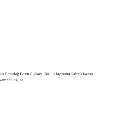
buk
Elmadağ
Evren
Gölbaşı
Güdül
Haymana
Kalecik
Kazan
ryaman
Bağlıca