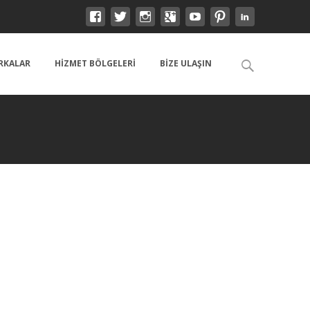
Search
RKALAR
HIZMET BÖLGELERI
BIZE ULAŞIN
for: