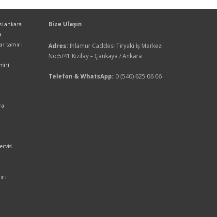
Bize Ulaşın
isi ankara
a
yar tamiri
Adres:
Ihlamur Caddesi Tiryaki İş Merkezi
No:5/41 Kızılay – Çankaya / Ankara
miri
Telefon & WhatsApp:
0 (540) 625 06 06
ra
ervisi
iri