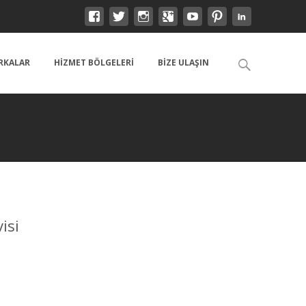
Search
RKALAR
HIZMET BÖLGELERI
BIZE ULAŞIN
for:
isi