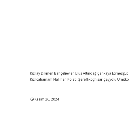
Kızılay
Dikmen
Bahçelievler
Ulus
Altındağ
Çankaya
Etimesgut
Kızılcahamam
Nallıhan
Polatlı
Şereflikoçhisar
Çayyolu
Ümitk
Kasım 26, 2024