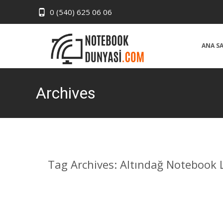
0 (540) 625 06 06
Skip
to
ANA S
content
Archives
Tag Archives: Altındağ Notebook L