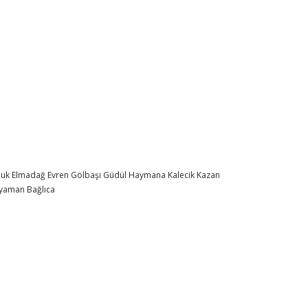
buk
Elmadağ
Evren
Gölbaşı
Güdül
Haymana
Kalecik
Kazan
ryaman
Bağlıca