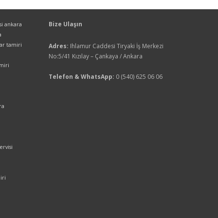
Bize Ulaşın
isi ankara
a
yar tamiri
Adres:
Ihlamur Caddesi Tiryaki İş Merkezi
No:5/41 Kızılay – Çankaya / Ankara
miri
Telefon & WhatsApp:
0 (540) 625 06 06
ra
ervisi
iri