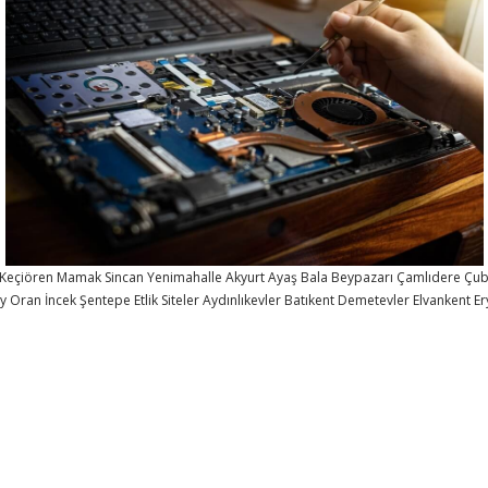
Keçiören
Mamak
Sincan
Yenimahalle
Akyurt
Ayaş
Bala
Beypazarı
Çamlıdere
Çu
öy
Oran
İncek
Şentepe
Etlik
Siteler
Aydınlıkevler
Batıkent
Demetevler
Elvankent
E