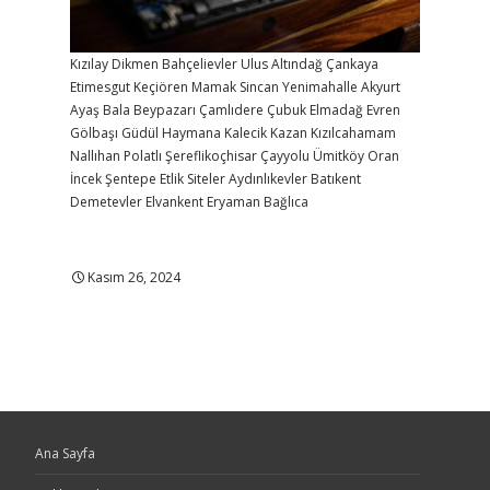
Kızılay
Dikmen
Bahçelievler
Ulus
Altındağ
Çankaya
Etimesgut
Keçiören
Mamak
Sincan
Yenimahalle
Akyurt
Ayaş
Bala
Beypazarı
Çamlıdere
Çubuk
Elmadağ
Evren
Gölbaşı
Güdül
Haymana
Kalecik
Kazan
Kızılcahamam
Nallıhan
Polatlı
Şereflikoçhisar
Çayyolu
Ümitköy
Oran
İncek
Şentepe
Etlik
Siteler
Aydınlıkevler
Batıkent
Demetevler
Elvankent
Eryaman
Bağlıca
Kasım 26, 2024
Ana Sayfa