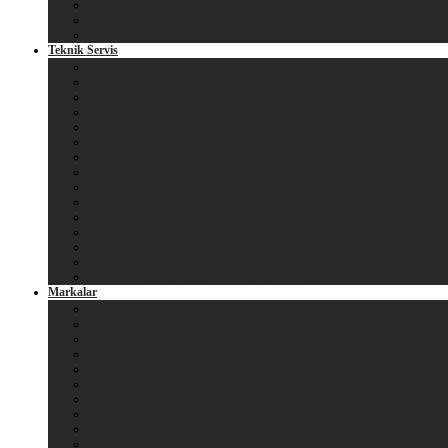
Bilgisayar Bakımı Temizliği ve Performans Hizmetleri
Veri Kurtarma ve Yedekleme
Ağ ve İnternet Sorunları
Teknik Servis
Notebook Laptop Anakart Tamiri ve Değişimi
Notebook Laptop Ekran Kartı Tamiri ve Chip Değişimi
Notebook Laptop Ram Değişimi, Ram Yükseltme ve Satışı
Notebook Laptop Harddisk Çeşitleri ve Değişimi, Hdd Harddisk, Ssd
Notebook Laptop Kasa Değişimi, Kasa Tamiri, Menteşe Tamiri
Notebook Laptop Cd / Dvd Room Değişimi, Tamiri
Notebook Laptop Ekran Değişimi, Lcd ve Led Panel Değişimi
Notebook Laptop Adaptör Çeşitleri ve Satışı, Adaptör Tamiri
Notebook Laptop Batarya, Pil Satışı
Notebook Laptop Klavye Değişimi ve Tamiri
Notebook Laptop Touchpad Tamiri ve Değişimi
Notebook Laptop Yazılımsal Sorunlar için Çözüm (Format, Program K
Notebook Laptop İşlemci Soğutucu Fan Tamiri ve Değişimi, Fan Bakım
Notebook Laptop İşlemci Tamiri ve Değişimi
Notebook Laptop Şarj Soketi Tamiri ve Değişimi
Markalar
Asus Notebook Laptop Dizüstü Bilgisayar Teknik Tamir Servisi Anka
HP Notebook Laptop Dizüstü Bilgisayar Teknik Tamir Servisi Ankara
Lenovo Notebook Laptop Dizüstü Bilgisayar Teknik Tamir Servisi An
MSI Notebook Laptop Dizüstü Bilgisayar Teknik Tamir Servisi Anka
Dell Notebook Laptop Dizüstü Bilgisayar Teknik Tamir Servisi Ankar
Samsung Notebook Laptop Dizüstü Bilgisayar Teknik Tamir Servisi 
Acer Notebook Laptop Dizüstü Bilgisayar Teknik Tamir Servisi Anka
Huawei Notebook Laptop Dizüstü Bilgisayar Teknik Tamir Servisi An
Casper Notebook Laptop Dizüstü Bilgisayar Teknik Tamir Servisi An
Monster Notebook Laptop Dizüstü Bilgisayar Teknik Tamir Servisi A