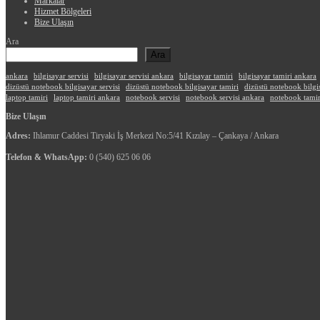
Markalar
Hizmet Bölgeleri
Bize Ulaşın
Ara
Ara
ankara
bilgisayar servisi
bilgisayar servisi ankara
bilgisayar tamiri
bilgisayar tamiri ankara
dizüstü notebook bilgisayar servisi
dizüstü notebook bilgisayar tamiri
dizüstü notebook bilgi
laptop tamiri
laptop tamiri ankara
notebook servisi
notebook servisi ankara
notebook tamir
Bize Ulaşın
Adres:
Ihlamur Caddesi Tiryaki İş Merkezi No:5/41 Kızılay – Çankaya / Ankara
Telefon & WhatsApp:
0 (540) 625 06 06