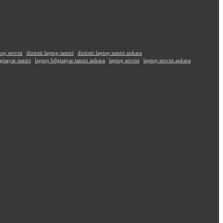
top servisi
dizüstü laptop tamiri
dizüstü laptop tamiri ankara
gisayar tamiri
laptop bilgisayar tamiri ankara
laptop servisi
laptop servisi ankara