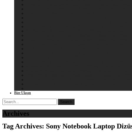
Güdül Notebook Laptop Dizüstü Bilgisayar Teknik Tamir Servisi
Haymana Notebook Laptop Dizüstü Bilgisayar Teknik Tamir Servisi
Kalecik Notebook Laptop Dizüstü Bilgisayar Teknik Tamir Servisi
Kazan Notebook Laptop Dizüstü Bilgisayar Teknik Tamir Servisi
Kızılcahamam Notebook Laptop Dizüstü Bilgisayar Teknik Tamir Serv
Nallıhan Notebook Laptop Dizüstü Bilgisayar Teknik Tamir Servisi
Polatlı Notebook Laptop Dizüstü Bilgisayar Teknik Tamir Servisi
Şereflikoçhisar Notebook Laptop Dizüstü Bilgisayar Teknik Tamir Ser
Çayyolu Notebook Laptop Dizüstü Bilgisayar Teknik Tamir Servisi
Ümitköy Notebook Laptop Dizüstü Bilgisayar Teknik Tamir Servisi
Oran Notebook Laptop Dizüstü Bilgisayar Teknik Tamir Servisi
İncek Notebook Laptop Dizüstü Bilgisayar Teknik Tamir Servisi
Şentepe Notebook Laptop Dizüstü Bilgisayar Teknik Tamir Servisi
Etlik Notebook Laptop Dizüstü Bilgisayar Teknik Tamir Servisi
Siteler Notebook Laptop Dizüstü Bilgisayar Teknik Tamir Servisi
Aydınlıkevler Notebook Laptop Dizüstü Bilgisayar Teknik Tamir Servi
Batıkent Notebook Laptop Dizüstü Bilgisayar Teknik Tamir Servisi
Demetevler Notebook Laptop Dizüstü Bilgisayar Teknik Tamir Servisi
Elvankent Notebook Laptop Dizüstü Bilgisayar Teknik Tamir Servisi
Eryaman Notebook Laptop Dizüstü Bilgisayar Teknik Tamir Servisi
Bağlıca Notebook Laptop Dizüstü Bilgisayar Teknik Tamir Servisi
Bize Ulaşın
Search
for:
Archives
Tag Archives: Sony Notebook Laptop Dizüs