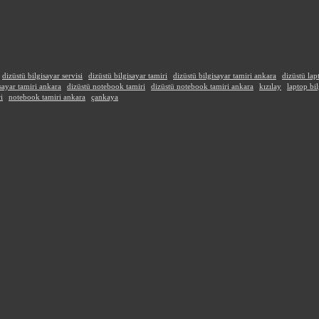
dizüstü bilgisayar servisi
dizüstü bilgisayar tamiri
dizüstü bilgisayar tamiri ankara
dizüstü lap
sayar tamiri ankara
dizüstü notebook tamiri
dizüstü notebook tamiri ankara
kızılay
laptop bil
i
notebook tamiri ankara
çankaya