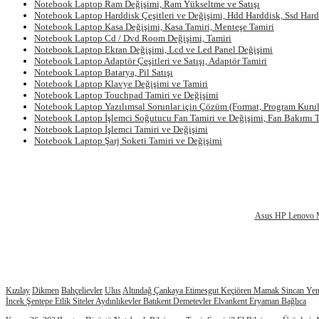
Notebook Laptop Ram Değişimi, Ram Yükseltme ve Satışı
Notebook Laptop Harddisk Çeşitleri ve Değişimi, Hdd Harddisk, Ssd Har
Notebook Laptop Kasa Değişimi, Kasa Tamiri, Menteşe Tamiri
Notebook Laptop Cd / Dvd Room Değişimi, Tamiri
Notebook Laptop Ekran Değişimi, Lcd ve Led Panel Değişimi
Notebook Laptop Adaptör Çeşitleri ve Satışı, Adaptör Tamiri
Notebook Laptop Batarya, Pil Satışı
Notebook Laptop Klavye Değişimi ve Tamiri
Notebook Laptop Touchpad Tamiri ve Değişimi
Notebook Laptop Yazılımsal Sorunlar için Çözüm (Format, Program Kurul
Notebook Laptop İşlemci Soğutucu Fan Tamiri ve Değişimi, Fan Bakımı T
Notebook Laptop İşlemci Tamiri ve Değişimi
Notebook Laptop Şarj Soketi Tamiri ve Değişimi
Asus
HP
Lenovo
Kızılay
Dikmen
Bahçelievler
Ulus
Altındağ
Çankaya
Etimesgut
Keçiören
Mamak
Sincan
Yen
İncek
Şentepe
Etlik
Siteler
Aydınlıkevler
Batıkent
Demetevler
Elvankent
Eryaman
Bağlıca