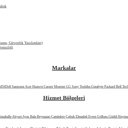
ddisk
umu, Güvenlik Yazılımları)
emizliği
Markalar
MSI
Dell
Samsung
Acer
Huawei
Casper
Monster
LG
Sony
Toshiba
Gigabyte
Packard Bell
Tec
Hizmet Bölgeleri
imahalle
Akyurt
Ayaş
Bala
Beypazarı
Çamlıdere
Çubuk
Elmadağ
Evren
Gölbaşı
Güdül
Hayma