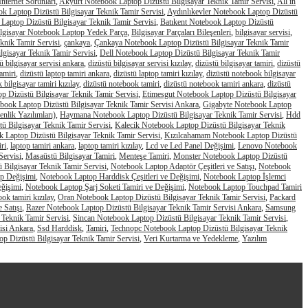
nternet Sorunları
,
Akyurt Notebook Laptop Dizüstü Bilgisayar Teknik Tamir Servisi
,
All in
k Laptop Dizüstü Bilgisayar Teknik Tamir Servisi
,
Aydınlıkevler Notebook Laptop Dizüstü
Laptop Dizüstü Bilgisayar Teknik Tamir Servisi
,
Batıkent Notebook Laptop Dizüstü
lgisayar Notebook Laptop Yedek Parça
,
Bilgisayar Parçaları Bileşenleri
,
bilgisayar servisi
,
knik Tamir Servisi
,
çankaya
,
Çankaya Notebook Laptop Dizüstü Bilgisayar Teknik Tamir
gisayar Teknik Tamir Servisi
,
Dell Notebook Laptop Dizüstü Bilgisayar Teknik Tamir
ü bilgisayar servisi ankara
,
dizüstü bilgisayar servisi kızılay
,
dizüstü bilgisayar tamiri
,
dizüstü
tamiri
,
dizüstü laptop tamiri ankara
,
dizüstü laptop tamiri kızılay
,
dizüstü notebook bilgisayar
 bilgisayar tamiri kızılay
,
dizüstü notebook tamiri
,
dizüstü notebook tamiri ankara
,
dizüstü
 Dizüstü Bilgisayar Teknik Tamir Servisi
,
Etimesgut Notebook Laptop Dizüstü Bilgisayar
ebook Laptop Dizüstü Bilgisayar Teknik Tamir Servisi Ankara
,
Gigabyte Notebook Laptop
nlik Yazılımları)
,
Haymana Notebook Laptop Dizüstü Bilgisayar Teknik Tamir Servisi
,
Hdd
ü Bilgisayar Teknik Tamir Servisi
,
Kalecik Notebook Laptop Dizüstü Bilgisayar Teknik
k Laptop Dizüstü Bilgisayar Teknik Tamir Servisi
,
Kızılcahamam Notebook Laptop Dizüstü
ri
,
laptop tamiri ankara
,
laptop tamiri kızılay
,
Lcd ve Led Panel Değişimi
,
Lenovo Notebook
Servisi
,
Masaüstü Bilgisayar Tamiri
,
Menteşe Tamiri
,
Monster Notebook Laptop Dizüstü
 Bilgisayar Teknik Tamir Servisi
,
Notebook Laptop Adaptör Çeşitleri ve Satışı
,
Notebook
ip Değişimi
,
Notebook Laptop Harddisk Çeşitleri ve Değişimi
,
Notebook Laptop İşlemci
ğişimi
,
Notebook Laptop Şarj Soketi Tamiri ve Değişimi
,
Notebook Laptop Touchpad Tamiri
ok tamiri kızılay
,
Oran Notebook Laptop Dizüstü Bilgisayar Teknik Tamir Servisi
,
Packard
 Satışı
,
Razer Notebook Laptop Dizüstü Bilgisayar Teknik Tamir Servisi Ankara
,
Samsung
 Teknik Tamir Servisi
,
Sincan Notebook Laptop Dizüstü Bilgisayar Teknik Tamir Servisi
,
isi Ankara
,
Ssd Harddisk
,
Tamiri
,
Technopc Notebook Laptop Dizüstü Bilgisayar Teknik
 Dizüstü Bilgisayar Teknik Tamir Servisi
,
Veri Kurtarma ve Yedekleme
,
Yazılım