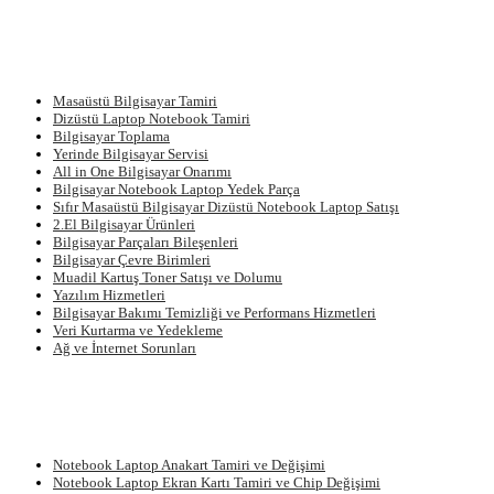
Masaüstü Bilgisayar Tamiri
Dizüstü Laptop Notebook Tamiri
Bilgisayar Toplama
Yerinde Bilgisayar Servisi
All in One Bilgisayar Onarımı
Bilgisayar Notebook Laptop Yedek Parça
Sıfır Masaüstü Bilgisayar Dizüstü Notebook Laptop Satışı
2.El Bilgisayar Ürünleri
Bilgisayar Parçaları Bileşenleri
Bilgisayar Çevre Birimleri
Muadil Kartuş Toner Satışı ve Dolumu
Yazılım Hizmetleri
Bilgisayar Bakımı Temizliği ve Performans Hizmetleri
Veri Kurtarma ve Yedekleme
Ağ ve İnternet Sorunları
Notebook Laptop Anakart Tamiri ve Değişimi
Notebook Laptop Ekran Kartı Tamiri ve Chip Değişimi