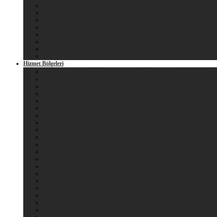
LG Notebook Laptop Dizüstü Bilgisayar Teknik Tamir Servisi Ankara
Sony Notebook Laptop Dizüstü Bilgisayar Teknik Tamir Servisi Anka
Toshiba Notebook Laptop Dizüstü Bilgisayar Teknik Tamir Servisi A
Gigabyte Notebook Laptop Dizüstü Bilgisayar Teknik Tamir Servisi 
Packard Bell Notebook Laptop Dizüstü Bilgisayar Teknik Tamir Servi
Technopc Notebook Laptop Dizüstü Bilgisayar Teknik Tamir Servisi 
Razer Notebook Laptop Dizüstü Bilgisayar Teknik Tamir Servisi Ank
Fujitsu Notebook Laptop Dizüstü Bilgisayar Teknik Tamir Servisi An
Hizmet Bölgeleri
Kızılay Notebook Laptop Dizüstü Bilgisayar Teknik Tamir Servisi
Dikmen Notebook Laptop Dizüstü Bilgisayar Teknik Tamir Servisi
Bahçelievler Notebook Laptop Dizüstü Bilgisayar Teknik Tamir Servis
Ulus Notebook Laptop Dizüstü Bilgisayar Teknik Tamir Servisi
Altındağ Notebook Laptop Dizüstü Bilgisayar Teknik Tamir Servisi
Çankaya Notebook Laptop Dizüstü Bilgisayar Teknik Tamir Servisi
Etimesgut Notebook Laptop Dizüstü Bilgisayar Teknik Tamir Servisi
Keçiören Notebook Laptop Dizüstü Bilgisayar Teknik Tamir Servisi
Mamak Notebook Laptop Dizüstü Bilgisayar Teknik Tamir Servisi
Sincan Notebook Laptop Dizüstü Bilgisayar Teknik Tamir Servisi
Yenimahalle Notebook Laptop Dizüstü Bilgisayar Teknik Tamir Servis
Akyurt Notebook Laptop Dizüstü Bilgisayar Teknik Tamir Servisi
Ayaş Notebook Laptop Dizüstü Bilgisayar Teknik Tamir Servisi
Bala Notebook Laptop Dizüstü Bilgisayar Teknik Tamir Servisi
Beypazarı Notebook Laptop Dizüstü Bilgisayar Teknik Tamir Servisi
Çamlıdere Notebook Laptop Dizüstü Bilgisayar Teknik Tamir Servisi
Çubuk Notebook Laptop Dizüstü Bilgisayar Teknik Tamir Servisi
Elmadağ Notebook Laptop Dizüstü Bilgisayar Teknik Tamir Servisi
Evren Notebook Laptop Dizüstü Bilgisayar Teknik Tamir Servisi
Gölbaşı Notebook Laptop Dizüstü Bilgisayar Teknik Tamir Servisi