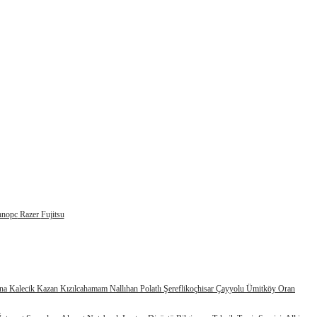
hnopc
Razer
Fujitsu
na
Kalecik
Kazan
Kızılcahamam
Nallıhan
Polatlı
Şereflikoçhisar
Çayyolu
Ümitköy
Oran