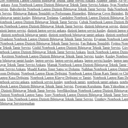
cer Notebook Laptop Dizüstü Bilgisayar Teknik Tamir Servisi Ankara
,
Adaptör Tamiri
,
Ağ ve İ
,
ankara
,
Asus Notebook Laptop Dizüstü Bilgisayar Teknik Tamir Servisi Ankara
,
Ayaş Noteboo
ervisi
,
Bahçelievler Notebook Laptop Dizüstü Bilgisayar Teknik Tamir Servisi
,
Bala Notebook 
 Servisi
,
Bilgisayar Bakımı Temizliği ve Performans Hizmetleri
,
Bilgisayar Çevre Birimleri
,
Bi
bilgisayar tamiri kızılay
,
Bilgisayar Toplama
,
Çamlıdere Notebook Laptop Dizüstü Bilgisayar Te
otebook Laptop Dizüstü Bilgisayar Teknik Tamir Servisi
,
Çubuk Notebook Laptop Dizüstü Bil
n Notebook Laptop Dizüstü Bilgisayar Teknik Tamir Servisi
,
dizüstü bilgisayar servisi
,
dizüst
züstü laptop servisi
,
dizüstü laptop servisi ankara
,
dizüstü laptop servisi kızılay
,
dizüstü laptop 
,
dizüstü notebook bilgisayar tamiri
,
dizüstü notebook bilgisayar tamiri ankara
,
dizüstü notebook
Elvankent Notebook Laptop Dizüstü Bilgisayar Teknik Tamir Servisi
,
Eryaman Notebook Laptop
 Notebook Laptop Dizüstü Bilgisayar Teknik Tamir Servisi
,
Fan Bakımı Temizliği
,
Fujitsu Not
r Teknik Tamir Servisi
,
Güdül Notebook Laptop Dizüstü Bilgisayar Teknik Tamir Servisi
,
Güve
ebook Laptop Dizüstü Bilgisayar Teknik Tamir Servisi Ankara
,
İncek Notebook Laptop Dizüst
,
Keçiören Notebook Laptop Dizüstü Bilgisayar Teknik Tamir Servisi
,
kızılay
,
Kızılay Noteboo
p bilgisayar tamiri kızılay
,
laptop servisi
,
laptop servisi ankara
,
laptop servisi kızılay
,
laptop tami
ayar Teknik Tamir Servisi Ankara
,
Mamak Notebook Laptop Dizüstü Bilgisayar Teknik Tamir 
mir Servisi Ankara
,
Muadil Kartuş Toner Satışı ve Dolumu
,
Nallıhan Notebook Laptop Dizüstü
Room Değişimi
,
Notebook Laptop Ekran Değişimi
,
Notebook Laptop Ekran Kartı Tamiri ve Ch
aptop Kasa Değişimi
,
Notebook Laptop Klavye Değişimi ve Tamiri
,
Notebook Laptop Ram De
tebook servisi ankara
,
notebook servisi kızılay
,
notebook tamiri
,
notebook tamiri ankara
,
notebo
tebook Laptop Dizüstü Bilgisayar Teknik Tamir Servisi
,
Program Kurulumu
,
Ram Yükseltme ve
Dizüstü Bilgisayar Teknik Tamir Servisi
,
Şereflikoçhisar Notebook Laptop Dizüstü Bilgisayar
 Dizüstü Notebook Laptop Satışı
,
Sony Notebook Laptop Dizüstü Bilgisayar Teknik Tamir Serv
kara
,
Ulus Notebook Laptop Dizüstü Bilgisayar Teknik Tamir Servisi
,
Ümitköy Notebook Laptop
ilgisayar Servisi
oguzhan