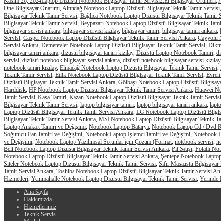
Kasım 26, 2024
Laptop Dizüstü Notebook Bilgisayar Tamir Servisi
2.El Bilgisayar Ürünleri
,
A
One Bilgisayar Onarımı
,
Altındağ Notebook Laptop Dizüstü Bilgisayar Teknik Tamir Servisi
Bilgisayar Teknik Tamir Servisi
,
Bağlıca Notebook Laptop Dizüstü Bilgisayar Teknik Tamir S
Bilgisayar Teknik Tamir Servisi
,
Beypazarı Notebook Laptop Dizüstü Bilgisayar Teknik Tamir
bilgisayar servisi ankara
,
bilgisayar servisi kızılay
,
bilgisayar tamiri
,
bilgisayar tamiri ankara
,
Servisi
,
Casper Notebook Laptop Dizüstü Bilgisayar Teknik Tamir Servisi Ankara
,
Çayyolu N
Servisi Ankara
,
Demetevler Notebook Laptop Dizüstü Bilgisayar Teknik Tamir Servisi
,
Dikme
bilgisayar tamiri ankara
,
dizüstü bilgisayar tamiri kızılay
,
Dizüstü Laptop Notebook Tamiri
,
di
servisi
,
dizüstü notebook bilgisayar servisi ankara
,
dizüstü notebook bilgisayar servisi kızılay
notebook tamiri kızılay
,
Elmadağ Notebook Laptop Dizüstü Bilgisayar Teknik Tamir Servisi
,
Teknik Tamir Servisi
,
Etlik Notebook Laptop Dizüstü Bilgisayar Teknik Tamir Servisi
,
Evren
Dizüstü Bilgisayar Teknik Tamir Servisi Ankara
,
Gölbaşı Notebook Laptop Dizüstü Bilgisaya
Harddisk
,
HP Notebook Laptop Dizüstü Bilgisayar Teknik Tamir Servisi Ankara
,
Huawei Not
Tamir Servisi
,
Kasa Tamiri
,
Kazan Notebook Laptop Dizüstü Bilgisayar Teknik Tamir Servisi
Bilgisayar Teknik Tamir Servisi
,
laptop bilgisayar tamiri
,
laptop bilgisayar tamiri ankara
,
lapto
Laptop Dizüstü Bilgisayar Teknik Tamir Servisi Ankara
,
LG Notebook Laptop Dizüstü Bilgis
Bilgisayar Teknik Tamir Servisi Ankara
,
MSI Notebook Laptop Dizüstü Bilgisayar Teknik Ta
Laptop Anakart Tamiri ve Değişimi
,
Notebook Laptop Batarya
,
Notebook Laptop Cd / Dvd 
Soğutucu Fan Tamiri ve Değişimi
,
Notebook Laptop İşlemci Tamiri ve Değişimi
,
Notebook L
ve Değişimi
,
Notebook Laptop Yazılımsal Sorunlar için Çözüm (Format
,
notebook servisi
,
no
Bell Notebook Laptop Dizüstü Bilgisayar Teknik Tamir Servisi Ankara
,
Pil Satışı
,
Polatlı No
Notebook Laptop Dizüstü Bilgisayar Teknik Tamir Servisi Ankara
,
Şentepe Notebook Laptop 
Siteler Notebook Laptop Dizüstü Bilgisayar Teknik Tamir Servisi
,
Sıfır Masaüstü Bilgisayar
Tamir Servisi Ankara
,
Toshiba Notebook Laptop Dizüstü Bilgisayar Teknik Tamir Servisi An
Hizmetleri
,
Yenimahalle Notebook Laptop Dizüstü Bilgisayar Teknik Tamir Servisi
,
Yerinde B
Ana Sayfa
Hakkımızda
Hizmetlerimiz
Teknik Servis