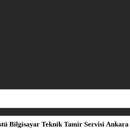
isi
visi
si
tü Bilgisayar Teknik Tamir Servisi Ankara